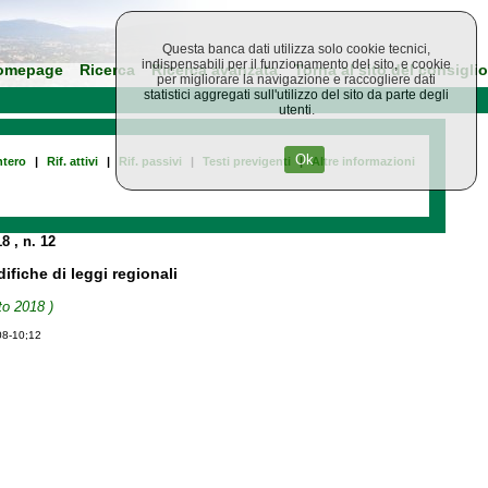
Questa banca dati utilizza solo cookie tecnici,
indispensabili per il funzionamento del sito, e cookie
omepage
Ricerca
Ricerca avanzata
Torna al sito del consiglio
per migliorare la navigazione e raccogliere dati
statistici aggregati sull'utilizzo del sito da parte degli
utenti.
Ok
tero
|
Rif. attivi
|
Rif. passivi
|
Testi previgenti
|
Altre informazioni
18
, n. 12
fiche di leggi regionali
to 2018 )
08-10;12