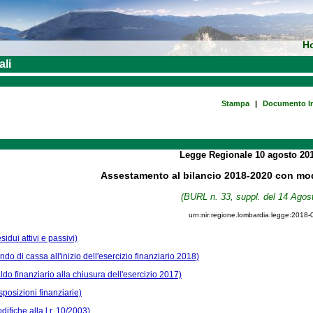
H
ali
Stampa
|
Documento In
Legge Regionale
10 agosto 20
Assestamento al bilancio 2018-2020 con modi
(BURL n. 33, suppl. del 14 Agos
urn:nir:regione.lombardia:legge:2018-
sidui attivi e passivi)
ndo di cassa all'inizio dell'esercizio finanziario 2018)
aldo finanziario alla chiusura dell'esercizio 2017)
sposizioni finanziarie)
difiche alla l.r. 10/2003)