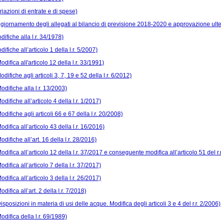
riazioni di entrate e di spese)
ggiornamento degli allegati al bilancio di previsione 2018-2020 e approvazione ulte
difiche alla l.r. 34/1978)
difiche all’articolo 1 della l.r. 5/2007)
odifica all'articolo 12 della l.r. 33/1991)
odifiche agli articoli 3, 7, 19 e 52 della l.r. 6/2012)
odifiche alla l.r. 13/2003)
odifiche all’articolo 4 della l.r. 1/2017)
odifiche agli articoli 66 e 67 della l.r. 20/2008)
odifica all’articolo 43 della l.r. 16/2016)
odifiche all’art. 16 della l.r. 28/2016)
odifica all’articolo 12 della l.r. 37/2017 e conseguente modifica all’articolo 51 del r.
odifica all’articolo 7 della l.r. 37/2017)
odifica all’articolo 3 della l.r. 26/2017)
odifica all’art. 2 della l.r. 7/2018)
isposizioni in materia di usi delle acque. Modifica degli articoli 3 e 4 del r.r. 2/2006)
odifica della l.r. 69/1989)