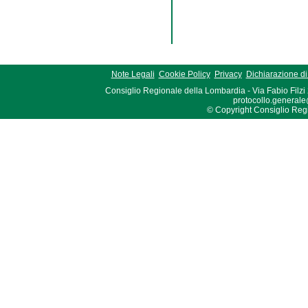
Note Legali
Cookie Policy
Privacy
Dichiarazione di 
Consiglio Regionale della Lombardia - Via Fabio Filzi
protocollo.generale
© Copyright Consiglio Region