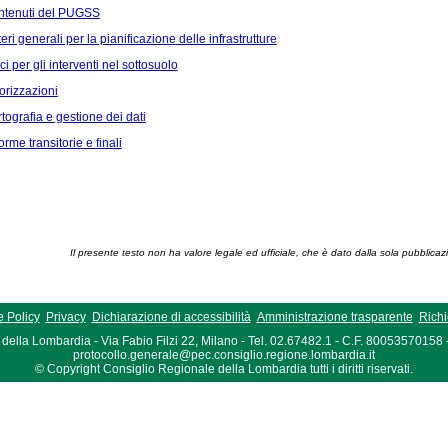
ontenuti del PUGSS
teri generali per la pianificazione delle infrastrutture
ici per gli interventi nel sottosuolo
torizzazioni
rtografia e gestione dei dati
rme transitorie e finali
Il presente testo non ha valore legale ed ufficiale, che è dato dalla sola pubblicaz
 Policy
Privacy
Dichiarazione di accessibilità
Amministrazione trasparente
Richi
della Lombardia - Via Fabio Filzi 22, Milano - Tel. 02.67482.1 - C.F. 80053570158
protocollo.generale@pec.consiglio.regione.lombardia.it
© Copyright Consiglio Regionale della Lombardia tutti i diritti riservati.