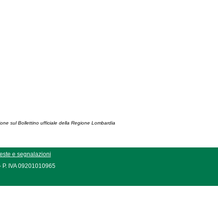
ione sul Bollettino ufficiale della Regione Lombardia
este e segnalazioni
 - P. IVA 09201010965