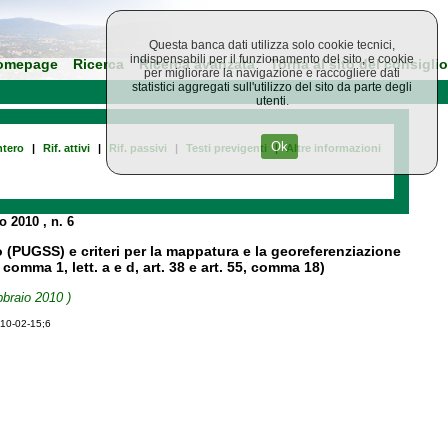
Questa banca dati utilizza solo cookie tecnici,
indispensabili per il funzionamento del sito, e cookie
omepage
Ricerca
Ricerca avanzata
Torna al sito del consiglio
per migliorare la navigazione e raccogliere dati
statistici aggregati sull'utilizzo del sito da parte degli
utenti.
Ok
tero
|
Rif. attivi
|
Rif. passivi
|
Testi previgenti
|
Altre informazioni
io 2010
, n. 6
lo (PUGSS) e criteri per la mappatura e la georeferenziazione
7, comma 1, lett. a e d, art. 38 e art. 55, comma 18)
bbraio 2010 )
010-02-15;6