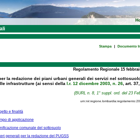
H
ali
Stampa
|
Documento In
Regolamento Regionale
15 febbra
per la redazione dei piani urbani generali dei servizi nel sottosuo
lle infrastrutture (ai sensi della
l.r. 12 dicembre 2003, n. 26
, art. 3
(BURL n. 8, 1° suppl. ord. del 23 Fe
urn:nir:regione.lombardia:regolamento:2
etto e finalità
ampo di applicazione
anificazione comunale del sottosuolo
iteri generali per la redazione del PUGSS