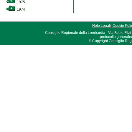
1975
1974
Note Legali
Cookie Poli
Consiglio Regionale della Lombardia - Via Fabio Filzi
protocollo.generale
© Copyright Consiglio Region