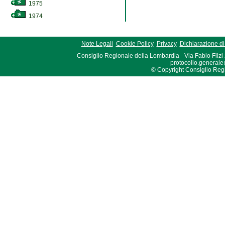
1975
1974
Note Legali
Cookie Policy
Privacy
Dichiarazione di 
Consiglio Regionale della Lombardia - Via Fabio Filzi
protocollo.generale
© Copyright Consiglio Region