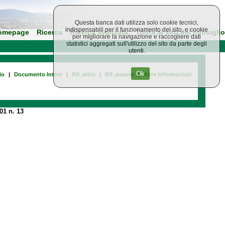
Questa banca dati utilizza solo cookie tecnici,
indispensabili per il funzionamento del sito, e cookie
omepage
Ricerca
Ricerca avanzata
Torna al sito del consiglio
per migliorare la navigazione e raccogliere dati
statistici aggregati sull'utilizzo del sito da parte degli
utenti.
Ok
io
|
Documento Intero
|
Rif. attivi
|
Rif. passivi
|
Altre informazioni
01 n. 13