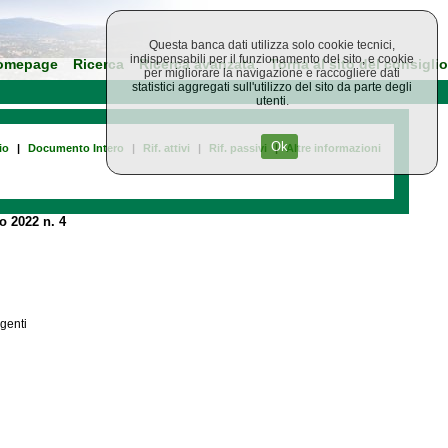
Questa banca dati utilizza solo cookie tecnici,
indispensabili per il funzionamento del sito, e cookie
omepage
Ricerca
Ricerca avanzata
Torna al sito del consiglio
per migliorare la navigazione e raccogliere dati
statistici aggregati sull'utilizzo del sito da parte degli
utenti.
Ok
io
|
Documento Intero
|
Rif. attivi
|
Rif. passivi
|
Altre informazioni
 2022 n. 4
igenti