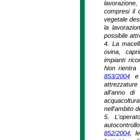
lavorazione,
compresi il 
vegetale dest
la lavorazio
possibile att
4. La macell
ovina, capr
impianti ric
Non rientra
853/2004
e 
attrezzatur
all'anno di
acquacoltur
nell'ambito d
5. L'operat
autocontrollo
852/2004
, l