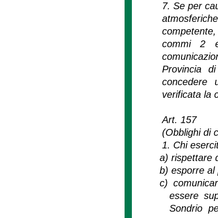
7. Se per cau
atmosferich
competente, 
commi 2 e 
comunicazio
Provincia d
concedere u
verificata la
Art. 157
(Obblighi di c
1. Chi esercit
a)
rispettare 
b)
esporre al 
c)
comunicar
essere sup
Sondrio per