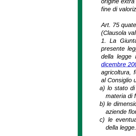
origine extra
fine di valori
Art. 75 quate
(Clausola val
1. La Giunta
presente leg
della legge 
dicembre 200
agricoltura, 
al Consiglio
a)
lo stato d
materia di 
b)
le dimensio
aziende flo
c)
le eventua
della legge