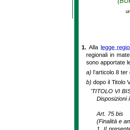
(BUR
ur
1.
Alla
legge regi
regionali in mate
sono apportate l
a)
l'articolo 8 te
b)
dopo il Titolo 
'TITOLO VI BI
Disposizioni 
Art. 75 bis
(Finalità e a
1. Il present