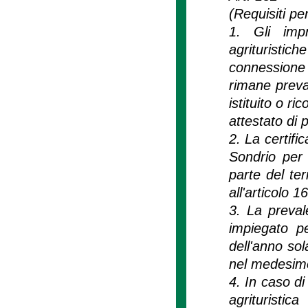
(Requisiti per
1. Gli impr
agrituristi
connessione d
rimane preva
istituito o r
attestato di 
2. La certifi
Sondrio per 
parte del ter
all'articolo 1
3. La prevale
impiegato pe
dell'anno sol
nel medesim
4. In caso di
agrituristic