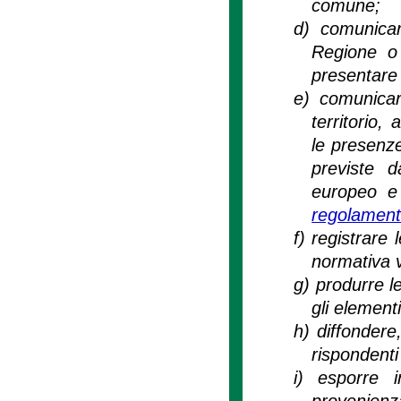
comune;
d)
comunicar
Regione o a
presentare
e)
comunicare
territorio,
le presenze 
previste 
europeo e 
regolament
f)
registrare 
normativa v
g)
produrre l
gli elementi
h)
diffondere
rispondenti 
i)
esporre i
provenienz