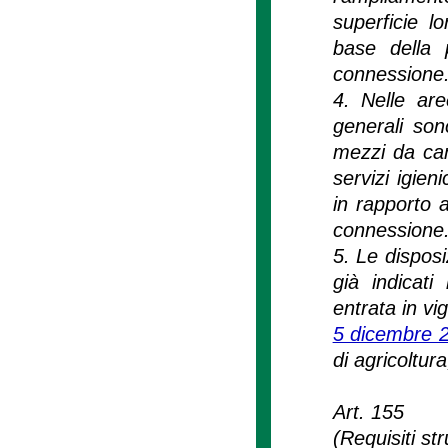
superficie l
base della po
connessione
4. Nelle aree
generali son
mezzi da cam
servizi igien
in rapporto al
connessione
5. Le disposi
già indicati 
entrata in vi
5 dicembre 2
di agricoltur
Art. 155
(Requisiti str