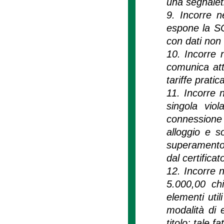
una segnaleti
9. Incorre n
espone la SC
con dati non v
10. Incorre 
comunica attr
tariffe pratic
11. Incorre 
singola viol
connessione 
alloggio e s
superamento 
dal certifica
12. Incorre 
5.000,00 chi
elementi util
modalità di e
titolo; tale f