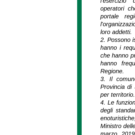
l'esercizio 
operatori ch
portale reg
l'organizzazi
loro addetti.
2. Possono is
hanno i requ
che hanno pre
hanno frequ
Regione.
3. Il comun
Provincia di 
per territorio.
4. Le funzion
degli standa
enoturistich
Ministro dell
marzo 2019,