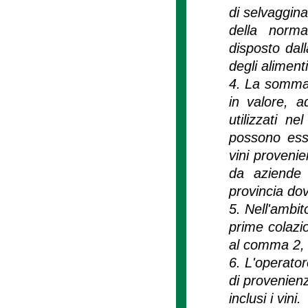
di selvaggina
della norma
disposto dall
degli alimenti
4. La somma d
in valore, a
utilizzati n
possono esse
vini provenie
da aziende 
provincia dov
5. Nell'ambit
prime colazio
al comma 2, l
6. L'operator
di provenienz
inclusi i vini.