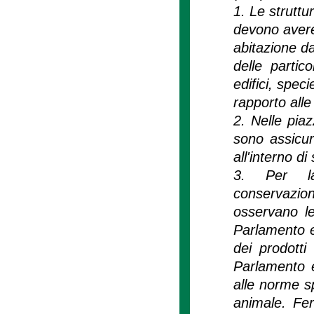
1. Le struttur
devono avere i
abitazione da
delle partico
edifici, spec
rapporto alle
2. Nelle piaz
sono assicura
all'interno di 
3. Per la 
conservazio
osservano le
Parlamento eu
dei prodotti
Parlamento e
alle norme sp
animale. Fe