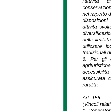
l'attività
conservazion
nel rispetto d
disposizioni.
attività svol
diversificazio
della limitat
utilizzare l
tradizionali d
6. Per gli e
agrituristi
accessibili
assicurata c
ruralità.
Art. 156
(Vincoli relat
1. L'operator