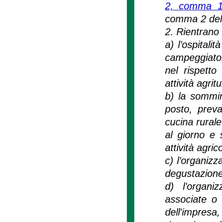
2, comma 1,
comma 2 dell
2. Rientrano f
a) l’ospitali
campeggiator
nel rispetto
attività agritu
b) la sommin
posto, preva
cucina rural
al giorno e 
attività agric
c) l’organizza
degustazione 
d) l’organi
associate o a
dell'impresa