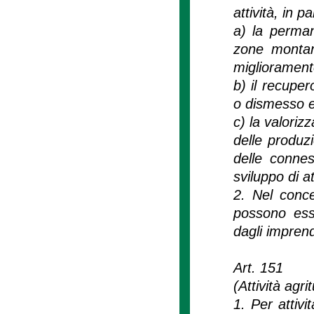
attività, in p
a) la perman
zone montane
miglioramento
b) il recuper
o dismesso e
c) la valorizz
delle produzi
delle connes
sviluppo di at
2. Nel concet
possono esse
dagli imprendi
Art. 151
(Attività agri
1. Per attivit