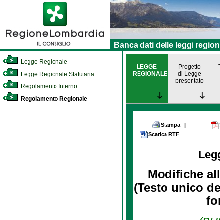
Banca dati delle leggi region
Legge Regionale
LEGGE
Progetto
REGIONALE
di Legge
Legge Regionale Statutaria
presentato
Regolamento Interno
Regolamento Regionale
Stampa
|
Scarica RTF
Leg
Modifiche al
(Testo unico del
fo