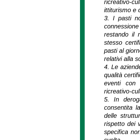
ricreativo-cu
ittiturismo e 
3. I pasti no
connession
restando il 
stesso certi
pasti al giorn
relativi alla 
4. Le aziende
qualità certi
eventi con f
ricreativo-cul
5. In derog
consentita l
delle struttu
rispetto dei 
specifica nor
svolta.