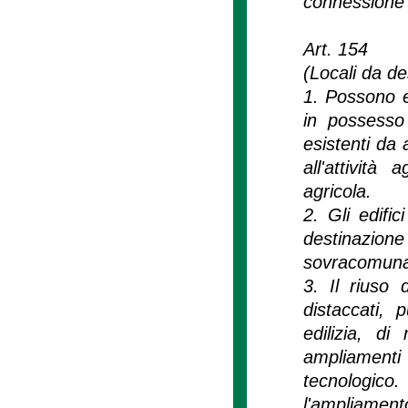
connessione
Art. 154
(Locali da des
1. Possono ess
in possesso d
esistenti da 
all'attività 
agricola.
2. Gli edifi
destinazione
sovracomunal
3. Il riuso 
distaccati, 
edilizia, d
ampliamenti
tecnologico
l'ampliamen