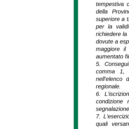
tempestiva c
della Provi
superiore a t
per la valid
richiedere la
dovute a espr
maggiore il
aumentato fi
5. Conseguit
comma 1, gl
nell'elenco d
regionale.
6. L'iscrizio
condizione 
segnalazione c
7. L'esercizi
quali versan