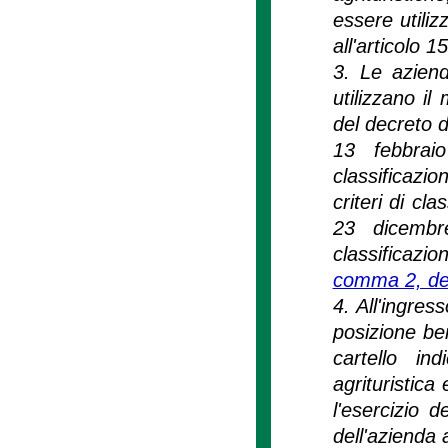
essere utilizz
all'articolo 
3. Le aziend
utilizzano il
del decreto d
13 febbrai
classificazio
criteri di cla
23 dicembr
classificazio
comma 2, del
4. All'ingres
posizione be
cartello in
agrituristica e
l'esercizio d
dell'azienda 