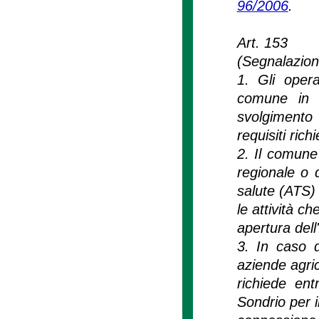
96/2006
.
Art. 153
(Segnalazione 
1. Gli opera
comune in c
svolgimento
requisiti richi
2. Il comune
regionale o d
salute (ATS) 
le attività ch
apertura dell
3. In caso d
aziende agric
richiede ent
Sondrio per il