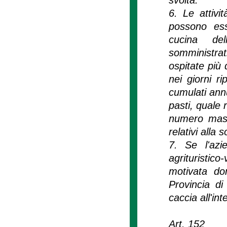
6. Le attivi
possono ess
cucina del
somministrat
ospitate più 
nei giorni r
cumulati ann
pasti, quale 
numero massim
relativi alla 
7. Se l'azi
agrituristic
motivata do
Provincia di 
caccia all'int
Art. 152