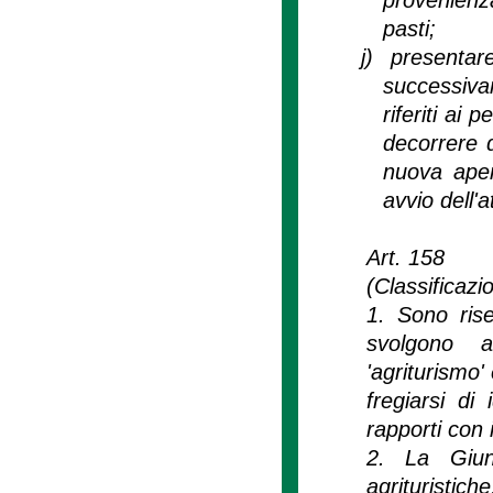
pasti;
j)
presenta
successiva
riferiti ai
decorrere d
nuova aper
avvio dell'at
Art. 158
(Classificazi
1. Sono rise
svolgono at
'agriturismo' 
fregiarsi di 
rapporti con i
2. La Giunt
agrituristi