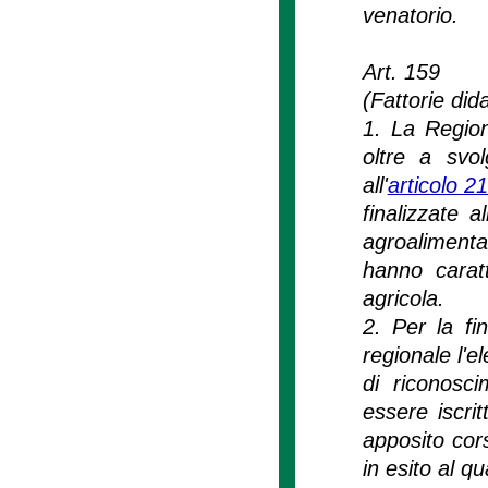
venatorio.
Art. 159
(Fattorie dida
1. La Region
oltre a svol
all'
articolo 2
finalizzate a
agroalimentar
hanno caratt
agricola.
2. Per la fi
regionale l'e
di riconosc
essere iscrit
apposito cors
in esito al q