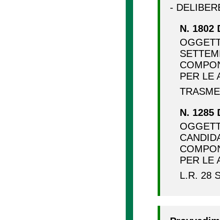
- DELIBER
N. 1802 
OGGETTO
SETTEMB
COMPON
PER LE 
TRASME
N. 1285 
OGGETT
CANDID
COMPON
PER LE 
L.R. 28