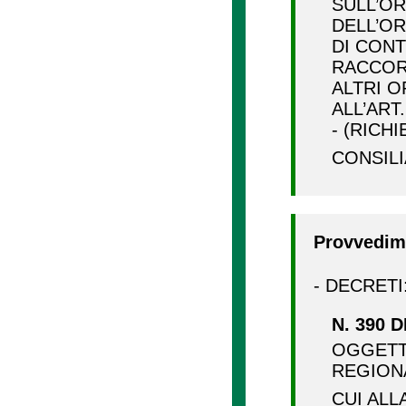
SULL’O
DELL’OR
DI CONT
RACCOR
ALTRI O
ALL’ART
- (RICH
CONSI
Provvedime
- DECRETI
N. 390 D
OGGETT
REGIONA
CUI ALL