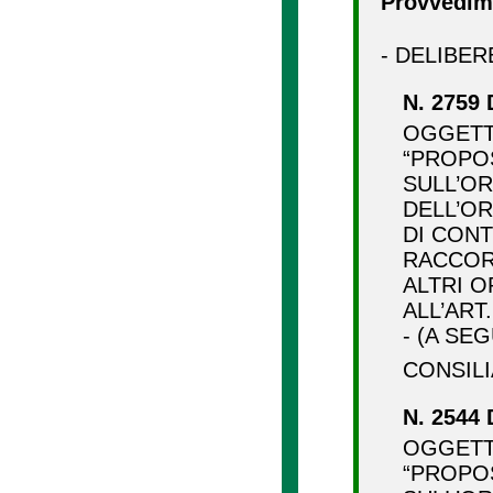
Provvedime
- DELIBER
N. 2759 
OGGETTO
“PROPO
SULL’O
DELL’OR
DI CONT
RACCOR
ALTRI O
ALL’ART.
- (A SE
CONSI
N. 2544 
OGGETTO
“PROPO