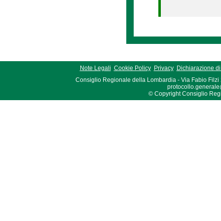
Note Legali
Cookie Policy
Privacy
Dichiarazione di 
Consiglio Regionale della Lombardia - Via Fabio Filzi
protocollo.generale
© Copyright Consiglio Region