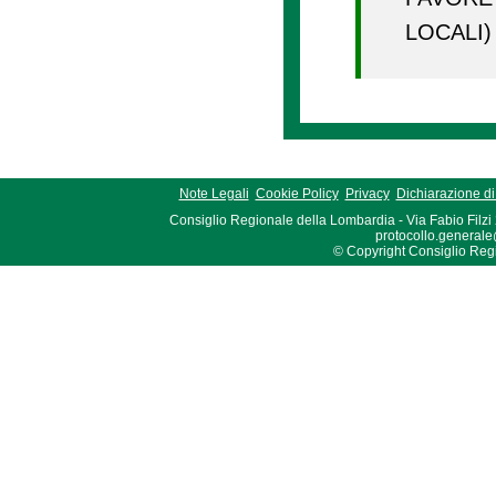
LOCAL
Note Legali
Cookie Policy
Privacy
Dichiarazione di 
Consiglio Regionale della Lombardia - Via Fabio Filzi
protocollo.generale
© Copyright Consiglio Region