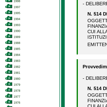
1998
- DELIBER
1997
N. 514 D
1995
1994
OGGETT
1993
FINANZI
CUI ALL
1990
ISTITUZ
1989
1988
EMITTE
1985
1984
1983
Provvedime
1982
1981
- DELIBER
1980
1979
N. 514 D
1978
OGGETT
1977
FINANZI
1976
CUI ALL