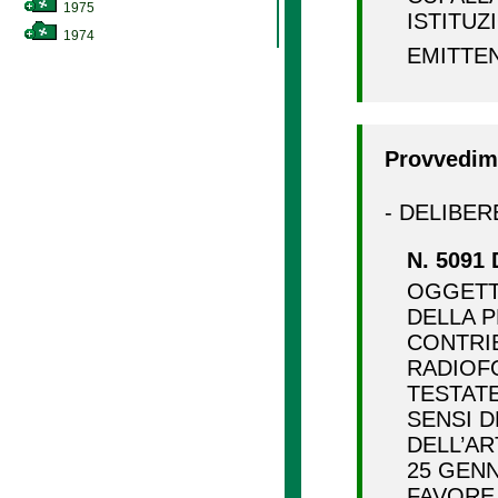
1975
ISTITUZ
1974
EMITTE
Provvedime
- DELIBER
N. 5091 
OGGETTO
DELLA 
CONTRIB
RADIOFO
TESTATE
SENSI D
DELL’AR
25 GENN
FAVORE 