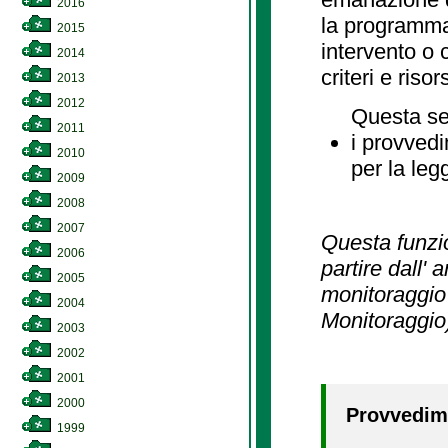
2016
la programmaz
2015
intervento o 
2014
criteri e risor
2013
2012
Questa se
2011
i provvedi
2010
per la leg
2009
2008
2007
Questa funzio
2006
partire dall' 
2005
monitoraggio 
2004
Monitoraggio
2003
2002
2001
2000
Provvedime
1999