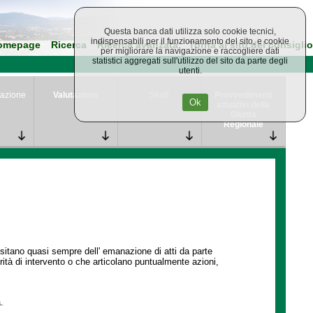
Questa banca dati utilizza solo cookie tecnici,
indispensabili per il funzionamento del sito, e cookie
omepage
Ricerca
Ricerca avanzata
Torna al sito del consiglio
per migliorare la navigazione e raccogliere dati
statistici aggregati sull'utilizzo del sito da parte degli
utenti.
azione
Valutazione
Studi
Provvedimenti
Ok
attuativi della
Giunta
Regionale
ssitano quasi sempre dell' emanazione di atti da parte
ità di intervento o che articolano puntualmente azioni,
.