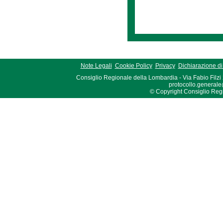
Note Legali
Cookie Policy
Privacy
Dichiarazione di 
Consiglio Regionale della Lombardia - Via Fabio Filzi
protocollo.generale
© Copyright Consiglio Region