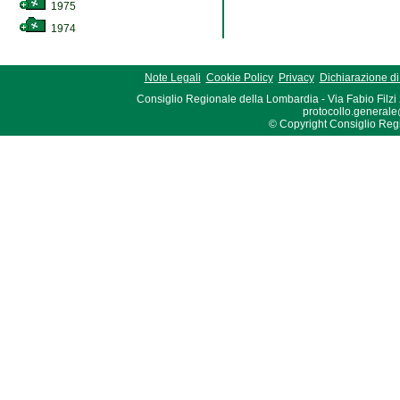
1975
1974
Note Legali
Cookie Policy
Privacy
Dichiarazione di 
Consiglio Regionale della Lombardia - Via Fabio Filzi
protocollo.generale
© Copyright Consiglio Region