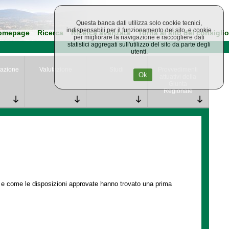
Questa banca dati utilizza solo cookie tecnici,
indispensabili per il funzionamento del sito, e cookie
omepage
Ricerca
Ricerca avanzata
Torna al sito del consiglio
per migliorare la navigazione e raccogliere dati
statistici aggregati sull'utilizzo del sito da parte degli
utenti.
azione
Valutazione
Studi
Provvedimenti
Ok
attuativi della
Giunta
Regionale
e e come le disposizioni approvate hanno trovato una prima