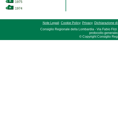
1975
1974
Note Legali
Cookie Policy
Privacy
Dichiarazione di 
Consiglio Regionale della Lombardia - Via Fabio Filzi
protocollo.generale
© Copyright Consiglio Region