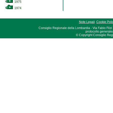
1975
1974
Note Legali
Cookie Poli
Consiglio Regionale della Lombardia - Via Fabio Filzi
protocollo.generale
© Copyright Consiglio Region