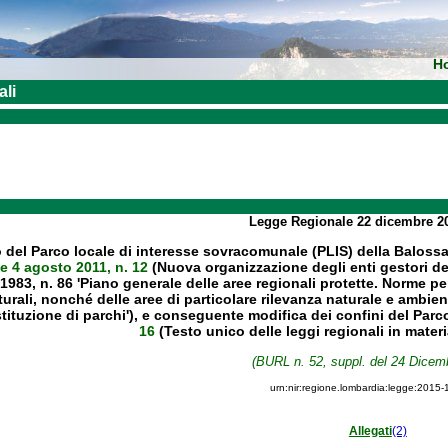
H
ali
Legge Regionale
22 dicembre 2
el Parco locale di interesse sovracomunale (PLIS) della Balossa 
e 4 agosto 2011, n. 12
(Nuova organizzazione degli enti gestori dell
983, n. 86 'Piano generale delle aree regionali protette. Norme per l
ali, nonché delle aree di particolare rilevanza naturale e ambienta
istituzione di parchi'), e conseguente modifica dei confini del Parc
16
(Testo unico delle leggi regionali in materia
(BURL n. 52, suppl. del 24 Dicem
urn:nir:regione.lombardia:legge:2015-
Allegati
(2)