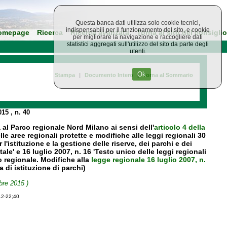
Questa banca dati utilizza solo cookie tecnici,
indispensabili per il funzionamento del sito, e cookie
omepage
Ricerca
Ricerca avanzata
Torna al sito del consiglio
per migliorare la navigazione e raccogliere dati
statistici aggregati sull'utilizzo del sito da parte degli
utenti.
Ok
Stampa
|
Documento Intero
|
Torna al Sommario
015
, n. 40
al Parco regionale Nord Milano ai sensi dell'
articolo 4 della
e aree regionali protette e modifiche alle leggi regionali 30
'istituzione e la gestione delle riserve, dei parchi e dei
le' e 16 luglio 2007, n. 16 'Testo unico delle leggi regionali
o regionale. Modifiche alla
legge regionale 16 luglio 2007, n.
 di istituzione di parchi)
bre 2015 )
12-22;40