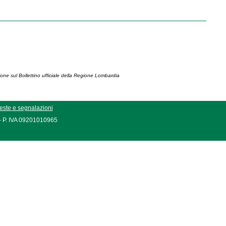
ione sul Bollettino ufficiale della Regione Lombardia
este e segnalazioni
 - P. IVA 09201010965