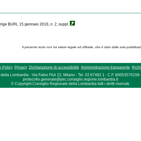
orrige BURL 15 gennaio 2016, n. 2, suppl.
Il presente testo non ha valore legale ed ufficiale, che è dato dalla sola pubblicaz
 Policy
Privacy
Dichiarazione di accessibilità
Amministrazione trasparente
Richi
della Lombardia - Via Fabio Filzi 22, Milano - Tel. 02.67482.1 - C.F. 80053570158
protocollo.generale@pec.consiglio.regione.lombardia.it
© Copyright Consiglio Regionale della Lombardia tutti i diritti riservati.