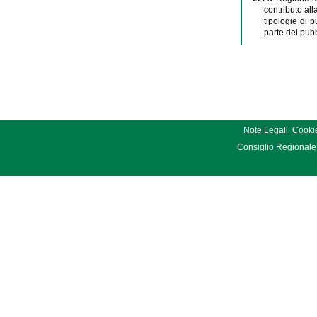
contributo all
tipologie di p
parte del pubb
Note Legali
Cookie
Consiglio Regionale 