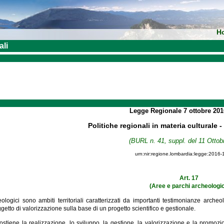
H
ali
Legge Regionale
7 ottobre 20
Politiche regionali in materia culturale 
(BURL n. 41, suppl. del 11 Ottob
urn:nir:regione.lombardia:legge:2016-
Art. 17
(Aree e parchi archeologic
eologici sono ambiti territoriali caratterizzati da importanti testimonianze arche
getto di valorizzazione sulla base di un progetto scientifico e gestionale.
stiene la realizzazione, lo sviluppo, la gestione, la valorizzazione e la promozio