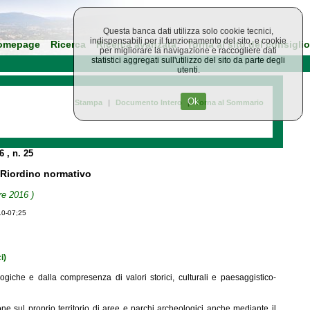
Questa banca dati utilizza solo cookie tecnici,
indispensabili per il funzionamento del sito, e cookie
omepage
Ricerca
Ricerca avanzata
Torna al sito del consiglio
per migliorare la navigazione e raccogliere dati
statistici aggregati sull'utilizzo del sito da parte degli
utenti.
Ok
Stampa
|
Documento Intero
|
Torna al Sommario
16
, n. 25
- Riordino normativo
re 2016 )
10-07;25
i)
ologiche e dalla compresenza di valori storici, culturali e paesaggistico-
ne sul proprio territorio di aree e parchi archeologici anche mediante il