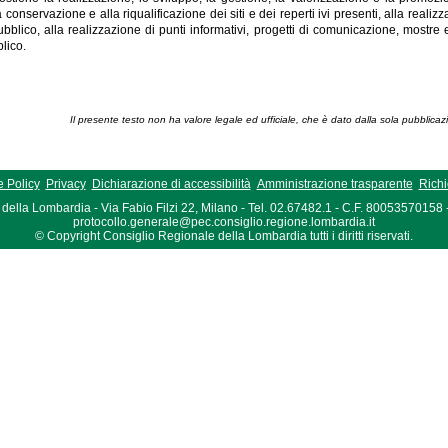
a conservazione e alla riqualificazione dei siti e dei reperti ivi presenti, alla realiz
ubblico, alla realizzazione di punti informativi, progetti di comunicazione, mostre e
lico.
Il presente testo non ha valore legale ed ufficiale, che è dato dalla sola pubblicaz
 Policy
Privacy
Dichiarazione di accessibilità
Amministrazione trasparente
Richi
della Lombardia - Via Fabio Filzi 22, Milano - Tel. 02.67482.1 - C.F. 80053570158
protocollo.generale@pec.consiglio.regione.lombardia.it
© Copyright Consiglio Regionale della Lombardia tutti i diritti riservati.