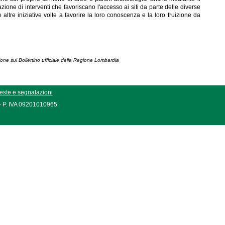
zazione di interventi che favoriscano l'accesso ai siti da parte delle diverse
 altre iniziative volte a favorire la loro conoscenza e la loro fruizione da
ione sul Bollettino ufficiale della Regione Lombardia
este e segnalazioni
 - P. IVA 09201010965