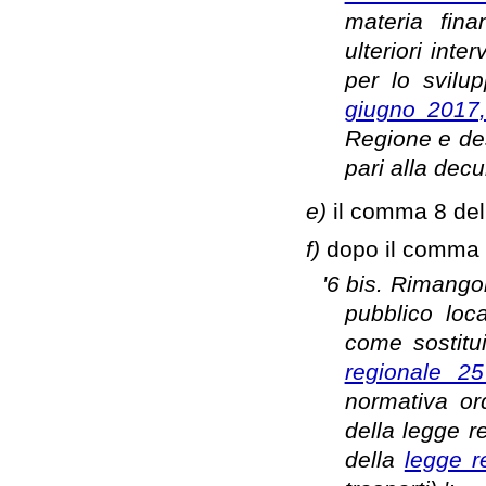
materia finan
ulteriori inte
per lo svilu
giugno 2017
Regione e des
pari alla dec
e)
il comma 8 dell
f)
dopo il comma 6
'6 bis. Rimangon
pubblico loc
come sostitui
regionale 2
normativa or
della legge r
della
legge r