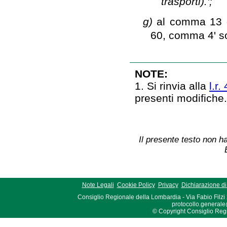
trasporti).';
g)
al comma 13 qu
60, comma 4' s
NOTE:
1. Si rinvia alla
l.r.
presenti modifiche
Il presente testo non ha
Note Legali
Cookie Policy
Privacy
Dichiarazione di 
Consiglio Regionale della Lombardia - Via Fabio Filzi
protocollo.generale
© Copyright Consiglio Region