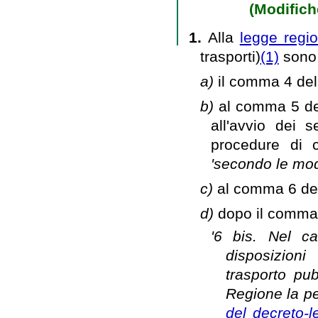
(Modifiche
1.
Alla
legge regio
trasporti)
(1)
sono 
a)
il comma 4 dell
b)
al comma 5 del
all'avvio dei s
procedure di c
'secondo le mod
c)
al comma 6 dell
d)
dopo il comma 6
'6 bis. Nel ca
disposizioni
trasporto pu
Regione la pe
del decreto-l