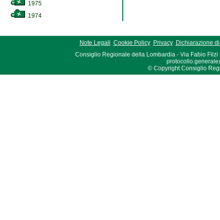
1975
1974
Note Legali
Cookie Policy
Privacy
Dichiarazione di 
Consiglio Regionale della Lombardia - Via Fabio Filzi
protocollo.generale
© Copyright Consiglio Region