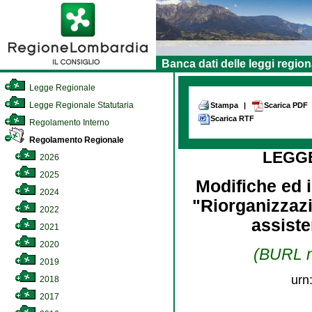
Banca dati delle leggi region
Legge Regionale
Legge Regionale Statutaria
Stampa
|
Scarica PDF
Scarica RTF
Regolamento Interno
Regolamento Regionale
LEGG
2026
2025
Modifiche ed i
2024
"Riorganizzaz
2022
assiste
2021
2020
(BURL n.
2019
urn
2018
2017