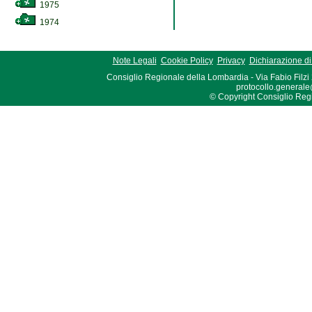
1975
1974
Note Legali
Cookie Policy
Privacy
Dichiarazione di 
Consiglio Regionale della Lombardia - Via Fabio Filzi
protocollo.generale
© Copyright Consiglio Region