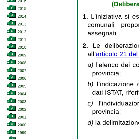
2016
(Deliber
2015
1.
L’iniziativa si 
2014
comunali propo
2013
assegnati.
2012
2011
2.
Le deliberazion
2010
all’
articolo 21 de
2009
2008
a)
l’elenco dei c
2007
provincia;
2006
b)
l’indicazione
2005
dati ISTAT, rife
2004
c)
l’individua
2003
2002
provincia;
2001
d)
la delimitazion
2000
1999