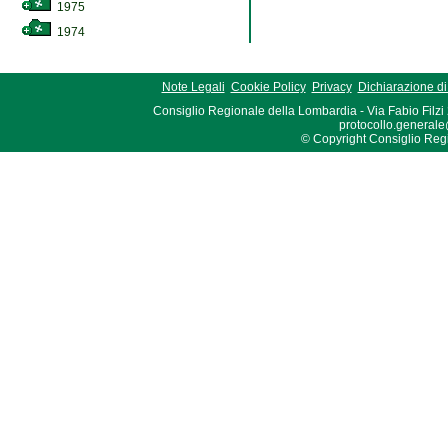
1975
1974
Note Legali
Cookie Policy
Privacy
Dichiarazione di 
Consiglio Regionale della Lombardia - Via Fabio Filzi
protocollo.generale
© Copyright Consiglio Region