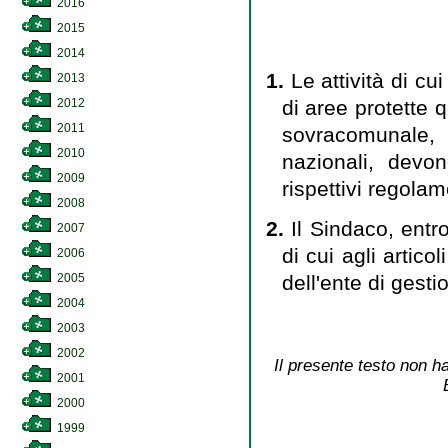
2016
2015
2014
1.
Le attività di cui
2013
di aree protette q
2012
2011
sovracomunale, i
2010
nazionali, devon
2009
rispettivi regolam
2008
2.
Il Sindaco, entr
2007
di cui agli artic
2006
dell'ente di gesti
2005
2004
2003
2002
Il presente testo non ha
2001
2000
1999