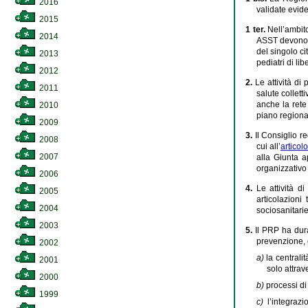
2016
validate evide
2015
1 ter.
Nell’ambito
2014
ASST devono a
del singolo ci
2013
pediatri di li
2012
2.
Le attività di
2011
salute collett
anche la rete 
2010
piano regiona
2009
3.
Il Consiglio r
2008
cui all’
articolo
2007
alla Giunta a
organizzativo 
2006
4.
Le attività d
2005
articolazioni
2004
sociosanitarie
2003
5.
Il PRP ha dura
prevenzione, c
2002
a)
la centrali
2001
solo attra
2000
b)
processi di
1999
c)
l’integrazi