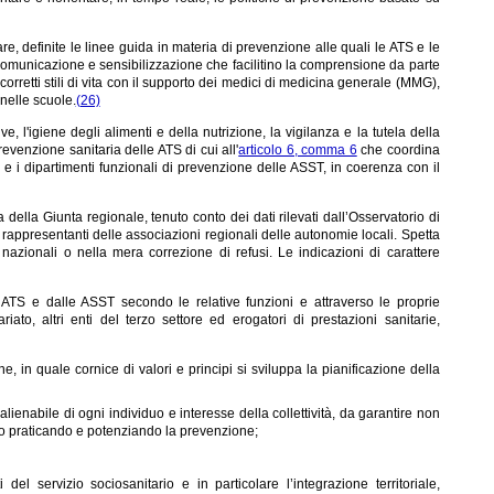
lare, definite le linee guida in materia di prevenzione alle quali le ATS e le
 comunicazione e sensibilizzazione che facilitino la comprensione da parte
corretti stili di vita con il supporto dei medici di medicina generale (MMG),
 nelle scuole.
(26)
e, l'igiene degli alimenti e della nutrizione, la vigilanza e la tutela della
revenzione sanitaria delle ATS di cui all'
articolo 6, comma 6
che coordina
o e i dipartimenti funzionali di prevenzione delle ASST, in coerenza con il
della Giunta regionale, tenuto conto dei dati rilevati dall’Osservatorio di
i rappresentanti delle associazioni regionali delle autonomie locali. Spetta
azionali o nella mera correzione di refusi. Le indicazioni di carattere
e ATS e dalle ASST secondo le relative funzioni e attraverso le proprie
riato, altri enti del terzo settore ed erogatori di prestazioni sanitarie,
 in quale cornice di valori e principi si sviluppa la pianificazione della
ienabile di ogni individuo e interesse della collettività, da garantire non
to praticando e potenziando la prevenzione;
ati del servizio sociosanitario e in particolare l’integrazione territoriale,