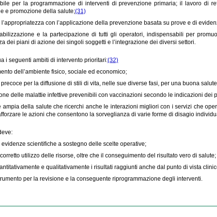
ile per la programmazione di interventi di prevenzione primaria; il lavoro di rete tr
e e promozione della salute;
(31)
 e l’appropriatezza con l’applicazione della prevenzione basata su prove e di evidenz
bilizzazione e la partecipazione di tutti gli operatori, indispensabili per promuove
 dei piani di azione dei singoli soggetti e l’integrazione dei diversi settori.
a i seguenti ambiti di intervento prioritari:
(32)
mento dell’ambiente fisico, sociale ed economico;
o precoce per la diffusione di stili di vita, nelle sue diverse fasi, per una buona sal
one delle malattie infettive prevenibili con vaccinazioni secondo le indicazioni dei p
 ampia della salute che ricerchi anche le interazioni migliori con i servizi che op
forzare le azioni che consentono la sorveglianza di varie forme di disagio individu
deve:
 evidenze scientifiche a sostegno delle scelte operative;
 corretto utilizzo delle risorse, oltre che il conseguimento del risultato vero di salute;
ntitativamente e qualitativamente i risultati raggiunti anche dal punto di vista clinic
strumento per la revisione e la conseguente riprogrammazione degli interventi.