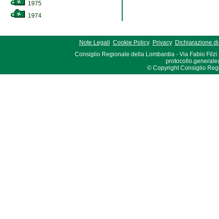
1975
1974
Note Legali
Cookie Policy
Privacy
Dichiarazione di 
Consiglio Regionale della Lombardia - Via Fabio Filzi
protocollo.generale
© Copyright Consiglio Region