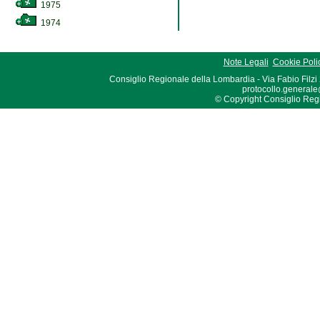
1975
1974
Note Legali
Cookie Poli
Consiglio Regionale della Lombardia - Via Fabio Filzi
protocollo.generale
© Copyright Consiglio Region