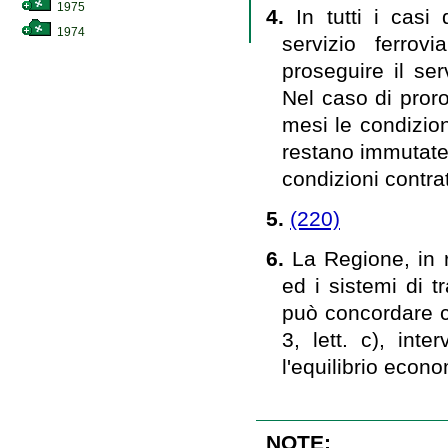
1975
4.
In tutti i casi
1974
servizio ferrov
proseguire il ser
Nel caso di proro
mesi le condizioni
restano immutate.
condizioni contrat
5.
(220)
6.
La Regione, in r
ed i sistemi di t
può concordare co
3, lett. c), int
l'equilibrio econ
NOTE: