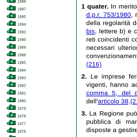
1998
1 quater.
In merito
1997
d.p.r. 753/1980
, 
1995
della regolarità d
1994
bis
, lettere b) e
1993
reti coincidenti 
1990
necessari ulteri
1989
convenzionamento
1988
(216)
1985
1984
2.
Le imprese ferr
1983
vigenti, hanno ac
1982
comma 5, del d
1981
dell'
articolo 38
.
(2
1980
1979
3.
La Regione può 
1978
pubblica di mani
1977
disposte a gestire 
1976