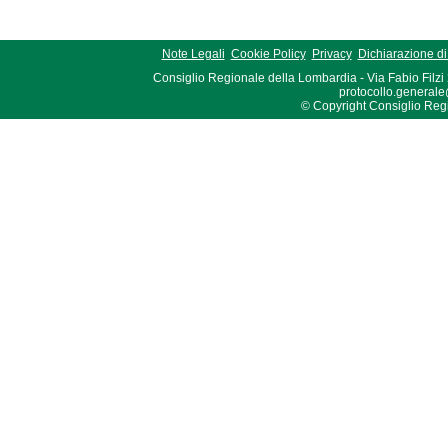
Note Legali
Cookie Policy
Privacy
Dichiarazione di 
Consiglio Regionale della Lombardia - Via Fabio Filzi
protocollo.generale
© Copyright Consiglio Region