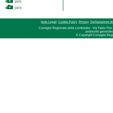
1975
1974
Note Legali
Cookie Policy
Privacy
Dichiarazione di 
Consiglio Regionale della Lombardia - Via Fabio Filzi
protocollo.generale
© Copyright Consiglio Region