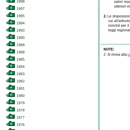
1998
valori mas
ulteriori m
1997
1995
2.
Le disposizioni
cui all'artic
1994
nonché per il 
leggi regional
1993
1990
1989
NOTE:
1988
2. Si rinvia alla
l
1985
1984
1983
1982
1981
1980
1979
1978
1977
1976