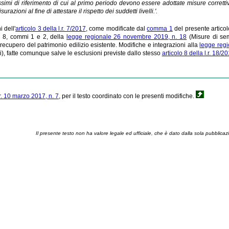
simi di riferimento di cui al primo periodo devono essere adottate misure corrett
isurazioni al fine di attestare il rispetto dei suddetti livelli.'.
 dell'
articolo 3 della l.r. 7/2017
, come modificate dal
comma 1
del presente articolo
olo 8, commi 1 e 2, della
legge regionale 26 novembre 2019, n. 18
(Misure di sem
recupero del patrimonio edilizio esistente. Modifiche e integrazioni alla
legge regi
i), fatte comunque salve le esclusioni previste dallo stesso
articolo 8 della l.r. 18/2
.r. 10 marzo 2017, n. 7
, per il testo coordinato con le presenti modifiche.
Il presente testo non ha valore legale ed ufficiale, che è dato dalla sola pubblicaz