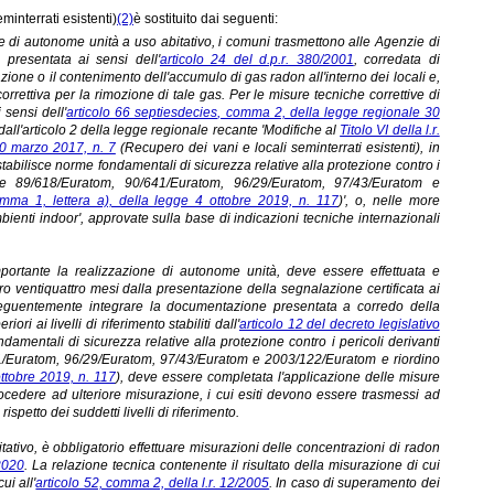
minterrati esistenti)
(2)
è sostituito dai seguenti:
ne di autonome unità a uso abitativo, i comuni trasmettono alle Agenzie di
 presentata ai sensi dell'
articolo 24 del d.p.r. 380/2001
, corredata di
zione o il contenimento dell'accumulo di gas radon all'interno dei locali e,
rrettiva per la rimozione di tale gas. Per le misure tecniche correttive di
 sensi dell'
articolo 66 septiesdecies, comma 2, della legge regionale 30
dall'articolo 2 della legge regionale recante 'Modifiche al
Titolo VI della l.r.
 10 marzo 2017, n. 7
(Recupero dei vani e locali seminterrati esistenti), in
stabilisce norme fondamentali di sicurezza relative alla protezione contro i
ttive 89/618/Euratom, 90/641/Euratom, 96/29/Euratom, 97/43/Euratom e
omma 1, lettera a), della legge 4 ottobre 2019, n. 117
)', o, nelle more
bienti indoor', approvate sulla base di indicazioni tecniche internazionali
mportante la realizzazione di autonome unità, deve essere effettuata e
o ventiquattro mesi dalla presentazione della segnalazione certificata ai
nseguentemente integrare la documentazione presentata a corredo della
ri ai livelli di riferimento stabiliti dall'
articolo 12 del decreto legislativo
damentali di sicurezza relative alla protezione contro i pericoli derivanti
/641/Euratom, 96/29/Euratom, 97/43/Euratom e 2003/122/Euratom e riordino
ottobre 2019, n. 117
), deve essere completata l'applicazione delle misure
rocedere ad ulteriore misurazione, i cui esiti devono essere trasmessi ad
spetto dei suddetti livelli di riferimento.
ativo, è obbligatorio effettuare misurazioni delle concentrazioni di radon
/2020
. La relazione tecnica contenente il risultato della misurazione di cui
i all'
articolo 52, comma 2, della l.r. 12/2005
. In caso di superamento dei