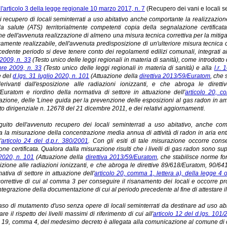
'articolo 3 della legge regionale 10 marzo 2017, n. 7
(Recupero dei vani e locali se
di recupero di locali seminterrati a uso abitativo anche comportante la realizzazio
lla salute (ATS) territorialmente competenti copia della segnalazione certificata
ne dell'avvenuta realizzazione di almeno una misura tecnica correttiva per la mitiga
amente realizzabile, dell'avvenuta predisposizione di un'ulteriore misura tecnica co
cedente periodo si deve tenere conto dei regolamenti edilizi comunali, integrati ai
2009, n. 33
(Testo unico delle leggi regionali in materia di sanità), come introdotto 
re 2009, n. 33
(Testo unico delle leggi regionali in materia di sanità) e alla
l.r.
e del
d.lgs. 31 luglio 2020, n. 101
(Attuazione della
direttiva 2013/59/Euratom
, che 
derivanti dall'esposizione alle radiazioni ionizzanti, e che abroga le dire
Euratom e riordino della normativa di settore in attuazione dell'
articolo 20, c
razione, delle 'Linee guida per la prevenzione delle esposizioni al gas radon in am
o dirigenziale n. 12678 del 21 dicembre 2011, e dei relativi aggiornamenti.
guito dell'avvenuto recupero dei locali seminterrati a uso abitativo, anche co
 la misurazione della concentrazione media annua di attività di radon in aria entr
'
articolo 24 del d.p.r. 380/2001
. Con gli esiti di tale misurazione occorre co
ne certificata. Qualora dalla misurazione risulti che i livelli di gas radon sono superio
 2020, n. 101
(Attuazione della
direttiva 2013/59/Euratom
, che stabilisce norme fon
sizione alle radiazioni ionizzanti, e che abroga le direttive 89/618/Euratom, 90
ativa di settore in attuazione dell'
articolo 20, comma 1, lettera a), della legge 4 
correttive di cui al comma 3 per conseguire il risanamento dei locali e occorre p
integrazione della documentazione di cui al periodo precedente al fine di attestare il ri
aso di mutamento d'uso senza opere di locali seminterrati da destinare ad uso abit
are il rispetto dei livelli massimi di riferimento di cui all'
articolo 12 del d.lgs. 101
lo 19, comma 4, del medesimo decreto è allegata alla comunicazione al comune di cu