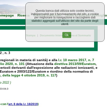
Questa banca dati utilizza solo cookie tecnici,
indispensabili per il funzionamento del sito, e cookie
omepage
Ricerca
Ricerca avanzata
Torna al sito del consiglio
per migliorare la navigazione e raccogliere dati
statistici aggregati sull'utilizzo del sito da parte degli
utenti.
Ok
Stampa
|
Documento Intero
|
Torna al Sommario
22
, n. 3
regionali in materia di sanità) e alla
l.r. 10 marzo 2017, n. 7
glio 2020, n. 101
(Attuazione della
direttiva 2013/59/Euratom
,
ricoli derivanti dall'esposizione alle radiazioni ionizzanti, e
/Euratom e 2003/122/Euratom e riordino della normativa di
), della legge 4 ottobre 2019, n. 117
)
o 2022 )
-03-04;3
 con l’
art. 8 della l.r. 18/2019
)