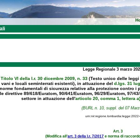
H
ali
Legge Regionale
3 marzo 20
l
Titolo VI della l.r. 30 dicembre 2009, n. 33
(Testo unico delle leggi 
vani e locali seminterrati esistenti), in attuazione del
d.lgs. 31 lu
norme fondamentali di sicurezza relative alla protezione contro i pe
le direttive 89/618/Euratom, 90/641/Euratom, 96/29/Euratom, 97/43
settore in attuazione dell'
articolo 20, comma 1, lettera a
(BURL n. 10, suppl. del 07 Marz
urn:nir:regione.lombardia:legge:2022
Art. 3
(Modifica all’
art. 3 della l.r. 7/2017
e norma di raccordo