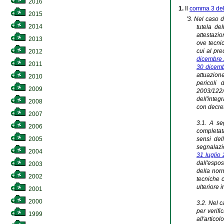
2016
1.
Il
comma 3 dell
2015
'3. Nel caso 
2014
tutela de
attestazio
2013
ove tecnic
cui al pre
2012
dicembre 
2011
30 dicemb
attuazion
2010
pericoli 
2009
2003/122/
dell'integ
2008
con decret
2007
3.1. A se
2006
completata
sensi dell
2005
segnalazio
2004
31 luglio
dall'espo
2003
della norm
2002
tecniche 
ulteriore 
2001
2000
3.2. Nel c
per verific
1999
all'artico