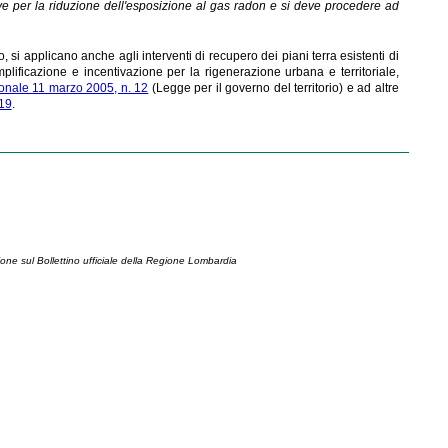
ive per la riduzione dell'esposizione al gas radon e si deve procedere ad
, si applicano anche agli interventi di recupero dei piani terra esistenti di
plificazione e incentivazione per la rigenerazione urbana e territoriale,
onale 11 marzo 2005, n. 12
(Legge per il governo del territorio) e ad altre
019
.
ione sul Bollettino ufficiale della Regione Lombardia