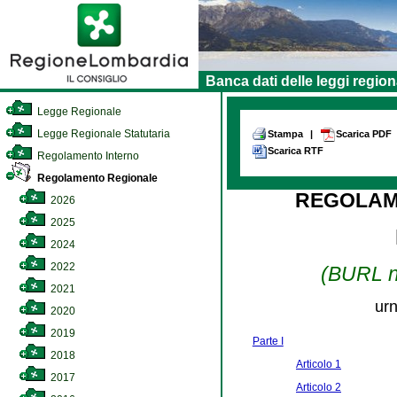
Banca dati delle leggi region
Legge Regionale
Legge Regionale Statutaria
Stampa
|
Scarica PDF
Scarica RTF
Regolamento Interno
Regolamento Regionale
REGOLAM
2026
2025
2024
2022
(BURL n.
2021
urn
2020
2019
Parte I
2018
Articolo 1
2017
Articolo 2