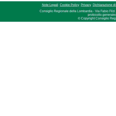
Note Legali
Cookie Policy
Privacy
Dichiarazione di 
Consiglio Regionale della Lombardia - Via Fabio Filzi
protocollo.generale
© Copyright Consiglio Region