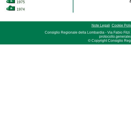
1975
1974
Note Legali
Cookie Poli
Consiglio Regionale della Lombardia - Via Fabio Filzi
protocollo.generale
© Copyright Consiglio Region