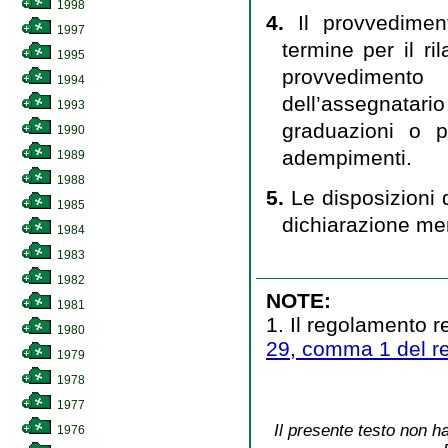
1998
4.
Il provvedimen
1997
termine per il ri
1995
provvedimento 
1994
dell’assegnatario
1993
graduazioni o p
1990
adempimenti.
1989
1988
5.
Le disposizioni 
1985
dichiarazione me
1984
1983
1982
NOTE:
1981
1. Il regolamento r
1980
29, comma 1 del re
1979
1978
1977
Il presente testo non ha
1976