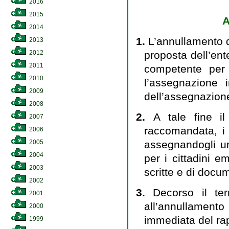
2016
2015
A
2014
1.
L’annullamento d
2013
proposta dell’en
2012
2011
competente per t
2010
l’assegnazione
2009
dell’assegnazio
2008
2.
A tale fine i
2007
raccomandata, i 
2006
assegnandogli un 
2005
2004
per i cittadini e
2003
scritte e di docum
2002
3.
Decorso il te
2001
all’annullament
2000
immediata del ra
1999