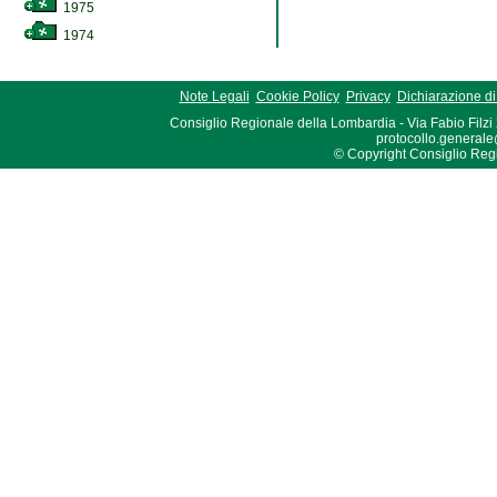
1975
1974
Note Legali
Cookie Policy
Privacy
Dichiarazione di 
Consiglio Regionale della Lombardia - Via Fabio Filzi
protocollo.generale
© Copyright Consiglio Region