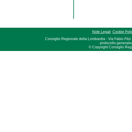
Note Legali
Cookie Poli
Consiglio Regionale della Lombardia - Via Fabio Filzi
protocollo.generale
© Copyright Consiglio Region