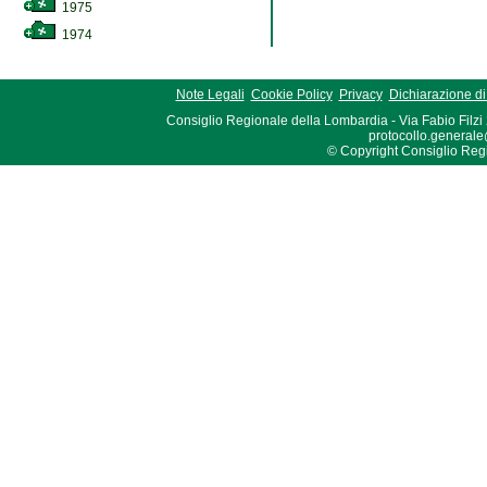
1975
1974
Note Legali
Cookie Policy
Privacy
Dichiarazione di 
Consiglio Regionale della Lombardia - Via Fabio Filzi
protocollo.generale
© Copyright Consiglio Region