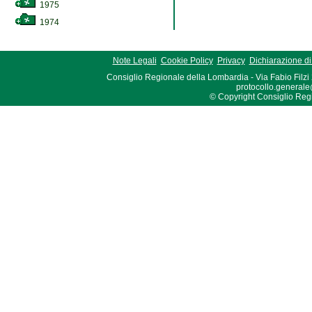
1975
1974
Note Legali
Cookie Policy
Privacy
Dichiarazione di 
Consiglio Regionale della Lombardia - Via Fabio Filzi
protocollo.generale
© Copyright Consiglio Region