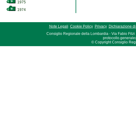
1975
1974
Note Legali
Cookie Policy
Privacy
Dichiarazione di 
Consiglio Regionale della Lombardia - Via Fabio Filzi
protocollo.generale
© Copyright Consiglio Region