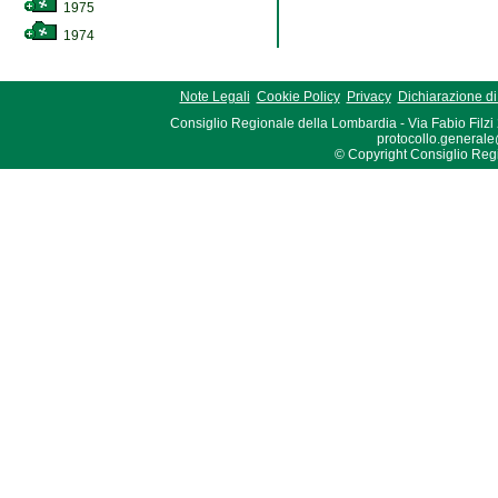
1975
1974
Note Legali
Cookie Policy
Privacy
Dichiarazione di 
Consiglio Regionale della Lombardia - Via Fabio Filzi
protocollo.generale
© Copyright Consiglio Region