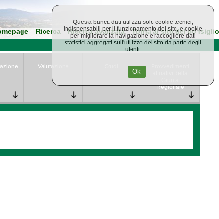
Questa banca dati utilizza solo cookie tecnici,
indispensabili per il funzionamento del sito, e cookie
omepage
Ricerca
Ricerca avanzata
Torna al sito del consiglio
per migliorare la navigazione e raccogliere dati
statistici aggregati sull'utilizzo del sito da parte degli
utenti.
azione
Valutazione
Studi
Provvedimenti
Ok
attuativi della
Giunta
Regionale