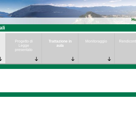
H
ali
Progetto di
Trattazione in
Monitoraggio
Rendicont
Legge
aula
presentato