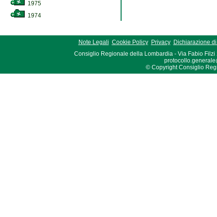
1975
1974
Note Legali
Cookie Policy
Privacy
Dichiarazione di 
Consiglio Regionale della Lombardia - Via Fabio Filzi
protocollo.generale
© Copyright Consiglio Region