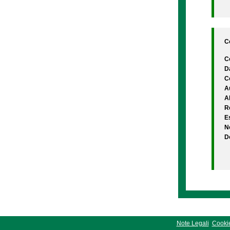
Co
C
D
C
A
A
Re
Es
N
D
Note Legali
Cookie