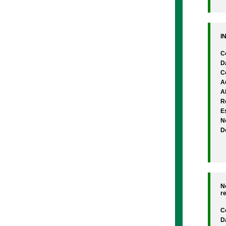
IN
C
D
C
A
A
Re
Es
N
D
No
r
C
D