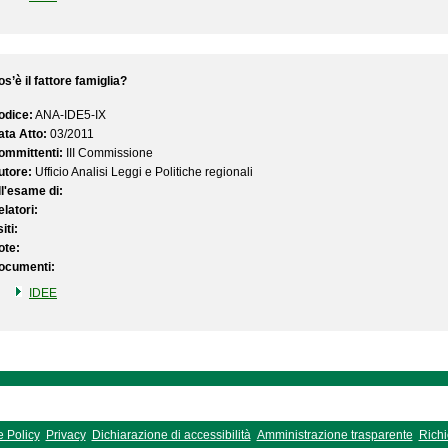
s’è il fattore famiglia?
odice:
ANA-IDE5-IX
ata Atto:
03/2011
ommittenti:
III Commissione
utore:
Ufficio Analisi Leggi e Politiche regionali
ll'esame di:
latori:
iti:
ote:
ocumenti:
IDEE
 Policy
Privacy
Dichiarazione di accessibilità
Amministrazione trasparente
Richi