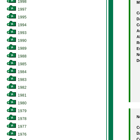
1998
Mi
1997
C
1995
D
1994
C
A
1993
A
1990
Re
1989
Es
N
1988
D
1985
1984
1983
1982
1981
1980
1979
N
1978
1977
C
D
1976
C