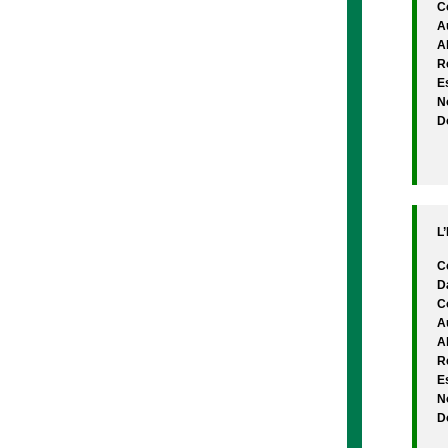
C
A
A
Re
Es
N
D
L’
C
D
C
A
A
Re
Es
N
D