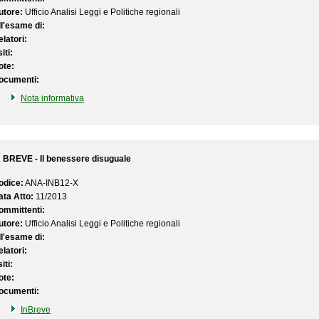
utore:
Ufficio Analisi Leggi e Politiche regionali
ll'esame di:
latori:
iti:
ote:
ocumenti:
Nota informativa
N BREVE - Il benessere disuguale
odice:
ANA-INB12-X
ata Atto:
11/2013
ommittenti:
utore:
Ufficio Analisi Leggi e Politiche regionali
ll'esame di:
latori:
iti:
ote:
ocumenti:
InBreve