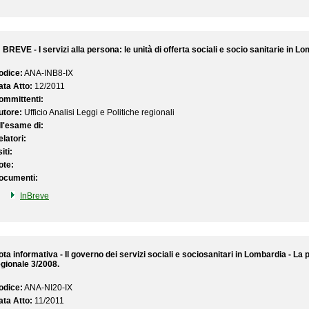
 BREVE - I servizi alla persona: le unità di offerta sociali e socio sanitarie in L
odice:
ANA-INB8-IX
ata Atto:
12/2011
ommittenti:
utore:
Ufficio Analisi Leggi e Politiche regionali
ll'esame di:
latori:
iti:
ote:
ocumenti:
InBreve
ta informativa - Il governo dei servizi sociali e sociosanitari in Lombardia - La 
egionale 3/2008.
odice:
ANA-NI20-IX
ata Atto:
11/2011