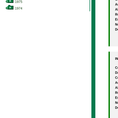
1975
A
1974
A
Re
Es
N
D
I
C
D
C
A
A
Re
Es
N
D