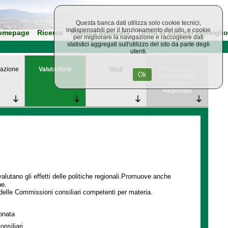
Questa banca dati utilizza solo cookie tecnici,
indispensabili per il funzionamento del sito, e cookie
omepage
Ricerca
Ricerca avanzata
Torna al sito del consiglio
per migliorare la navigazione e raccogliere dati
statistici aggregati sull'utilizzo del sito da parte degli
utenti.
azione
Valutazione
Studi
Provvedimenti
Ok
attuativi della
Giunta
Regionale
lutano gli effetti delle politiche regionali.Promuove anche
ne.
delle Commissioni consiliari competenti per materia.
ionata
onsiliari