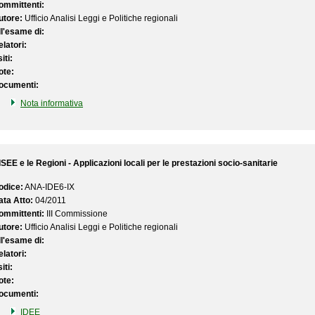
ommittenti:
utore:
Ufficio Analisi Leggi e Politiche regionali
ll'esame di:
latori:
iti:
ote:
ocumenti:
Nota informativa
ISEE e le Regioni - Applicazioni locali per le prestazioni socio-sanitarie
odice:
ANA-IDE6-IX
ata Atto:
04/2011
ommittenti:
III Commissione
utore:
Ufficio Analisi Leggi e Politiche regionali
ll'esame di:
latori:
iti:
ote:
ocumenti:
IDEE