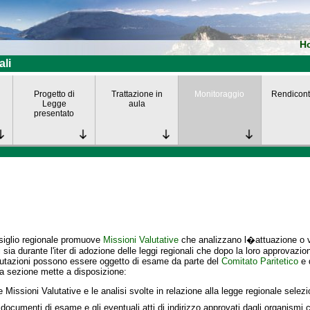
H
ali
Progetto di
Trattazione in
Monitoraggio
Rendicont
Legge
aula
presentato
siglio regionale promuove
Missioni Valutative
che analizzano l�attuazione o va
i
sia durante l'iter di adozione delle leggi regionali che dopo la loro approvazio
lutazioni possono essere oggetto di esame da parte del
Comitato Paritetico
e 
a sezione mette a disposizione:
e Missioni Valutative e le analisi svolte in relazione alla legge regionale selez
 documenti di esame e gli eventuali atti di indirizzo approvati dagli organismi c