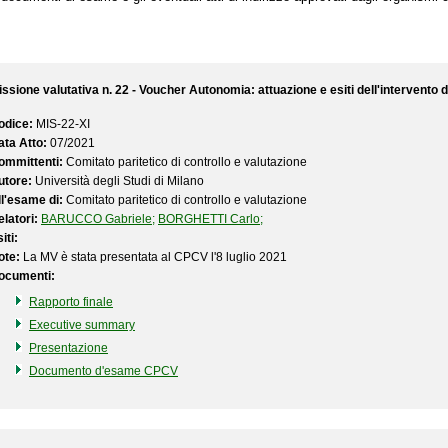
issione valutativa n. 22 - Voucher Autonomia: attuazione e esiti dell'intervento
odice:
MIS-22-XI
ata Atto:
07/2021
ommittenti:
Comitato paritetico di controllo e valutazione
utore:
Università degli Studi di Milano
ll'esame di:
Comitato paritetico di controllo e valutazione
latori:
BARUCCO Gabriele;
BORGHETTI Carlo;
iti:
ote:
La MV è stata presentata al CPCV l'8 luglio 2021
ocumenti:
Rapporto finale
Executive summary
Presentazione
Documento d'esame CPCV