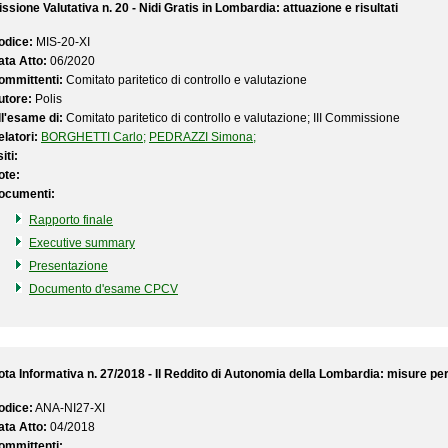
ssione Valutativa n. 20 - Nidi Gratis in Lombardia: attuazione e risultati
odice:
MIS-20-XI
ata Atto:
06/2020
ommittenti:
Comitato paritetico di controllo e valutazione
utore:
Polis
ll'esame di:
Comitato paritetico di controllo e valutazione; III Commissione
latori:
BORGHETTI Carlo;
PEDRAZZI Simona;
iti:
ote:
ocumenti:
Rapporto finale
Executive summary
Presentazione
Documento d'esame CPCV
ota Informativa n. 27/2018 - Il Reddito di Autonomia della Lombardia: misure per f
odice:
ANA-NI27-XI
ata Atto:
04/2018
ommittenti: