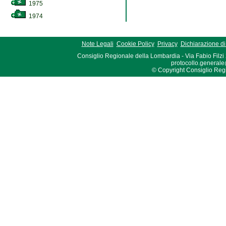
1975
1974
Note Legali
Cookie Policy
Privacy
Dichiarazione di 
Consiglio Regionale della Lombardia - Via Fabio Filzi
protocollo.generale
© Copyright Consiglio Region