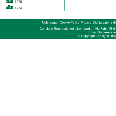
1975
1974
Note Legali
Cookie Policy
Privacy
Dichiarazione di 
Consiglio Regionale della Lombardia - Via Fabio Filzi
protocollo.generale
© Copyright Consiglio Region