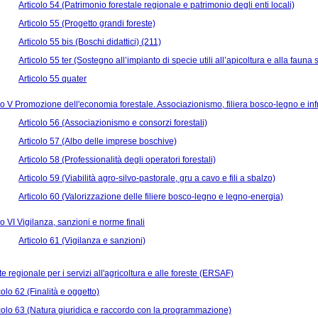
Articolo 54 (Patrimonio forestale regionale e patrimonio degli enti locali)
Articolo 55 (Progetto grandi foreste)
Articolo 55 bis (Boschi didattici) (211)
Articolo 55 ter (Sostegno all’impianto di specie utili all’apicoltura e alla fauna 
Articolo 55 quater
 V Promozione dell'economia forestale. Associazionismo, filiera bosco-legno e infras
Articolo 56 (Associazionismo e consorzi forestali)
Articolo 57 (Albo delle imprese boschive)
Articolo 58 (Professionalità degli operatori forestali)
Articolo 59 (Viabilità agro-silvo-pastorale, gru a cavo e fili a sbalzo)
Articolo 60 (Valorizzazione delle filiere bosco-legno e legno-energia)
 VI Vigilanza, sanzioni e norme finali
Articolo 61 (Vigilanza e sanzioni)
 regionale per i servizi all'agricoltura e alle foreste (ERSAF)
colo 62 (Finalità e oggetto)
colo 63 (Natura giuridica e raccordo con la programmazione)