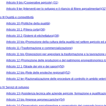
Articolo 9 bis (Cooperative agricole) (31)
Articolo 9 ter (Interventi per lo sviluppo e il rilancio di filiere agroalimentari)(32
 III Qualità e competitività
Articolo 10 (Politiche della qualità)
Articolo 10.1 (Filiera corta)(36)
Articolo 10.2 (Sistemi di etichettatura)(38)
Articolo 10 bis (Promozione della cultura della qualità nel settore agricolo ed a
Articolo 11 (Trasformazione e commercializzazione)
Articolo 11 bis (Disposizioni per agevolare la trasformazione e la lavorazione di
Articolo 12 (Promozione delle produzioni e del patrimonio enogastronomico 
Articolo 12.1 (Strade dei vini e dei sapori)(50)
Articolo 12 bis (Rete delle enoteche regionali)(52)
Articolo 12 ter (Razionalizzazione delle procedure di controllo in ambito veter
 IV Servizi di sviluppo
Articolo 13 (Assistenza tecnica alle aziende agricole, formazione e qualificaz
Articolo 13 bis (Imprese agromeccaniche)(54)
Articolo 14 (Osservatorio agroalimentare e osservatorio del comparto bosco-l