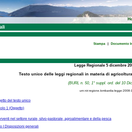
H
ali
Stampa
|
Documento In
Legge Regionale
5 dicembre 2
Testo unico delle leggi regionali in materia di agricoltur
(BURL n. 50, 1° suppl. ord. del 10 D
urn:nir:regione.lombardia:legge:2008-
tto del testo unico
colo 1 (Oggetto)
erventi nel settore rurale, silvo-pastorale, agroalimentare e della pesca
 I Disposizioni generali