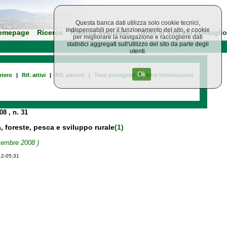
Questa banca dati utilizza solo cookie tecnici,
indispensabili per il funzionamento del sito, e cookie
omepage
Ricerca
Ricerca avanzata
Torna al sito del consiglio
per migliorare la navigazione e raccogliere dati
statistici aggregati sull'utilizzo del sito da parte degli
utenti.
Ok
tero
|
Rif. attivi
|
Rif. passivi
|
Testi previgenti
|
Altre informazioni
008
, n. 31
a, foreste, pesca e sviluppo rurale
(1)
icembre 2008 )
12-05;31