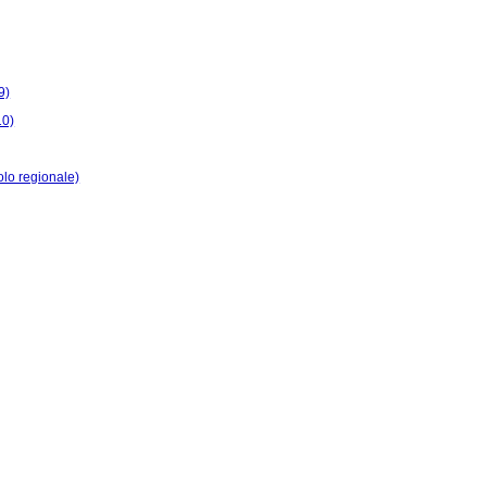
9)
10)
colo regionale)