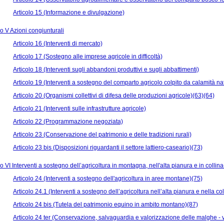
Articolo 15 (Informazione e divulgazione)
 V Azioni congiunturali
Articolo 16 (Interventi di mercato)
Articolo 17 (Sostegno alle imprese agricole in difficoltà)
Articolo 18 (Interventi sugli abbandoni produttivi e sugli abbattimenti)
Articolo 19 (Interventi a sostegno del comparto agricolo colpito da calamità nat
Articolo 20 (Organismi collettivi di difesa delle produzioni agricole)(63)(64)
Articolo 21 (Interventi sulle infrastrutture agricole)
Articolo 22 (Programmazione negoziata)
Articolo 23 (Conservazione del patrimonio e delle tradizioni rurali)
Articolo 23 bis (Disposizioni riguardanti il settore lattiero-caseario)(73)
 VI Interventi a sostegno dell’agricoltura in montagna, nell'alta pianura e in collin
Articolo 24 (Interventi a sostegno dell'agricoltura in aree montane)(75)
Articolo 24.1 (Interventi a sostegno dell’agricoltura nell’alta pianura e nella co
Articolo 24 bis (Tutela del patrimonio equino in ambito montano)(87)
Articolo 24 ter (Conservazione, salvaguardia e valorizzazione delle malghe - v