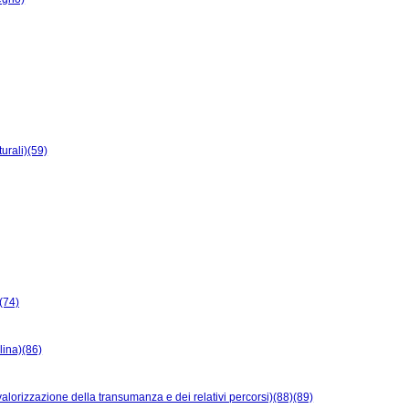
urali)(59)
a(74)
llina)(86)
alorizzazione della transumanza e dei relativi percorsi)(88)(89)