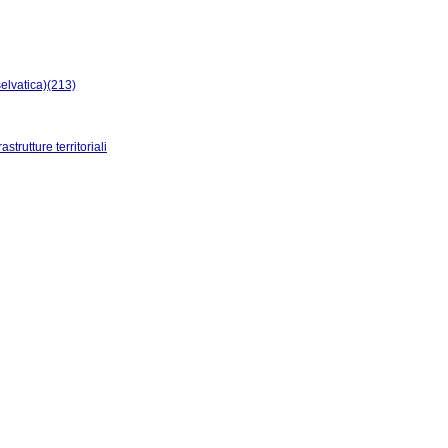
selvatica)(213)
trutture territoriali