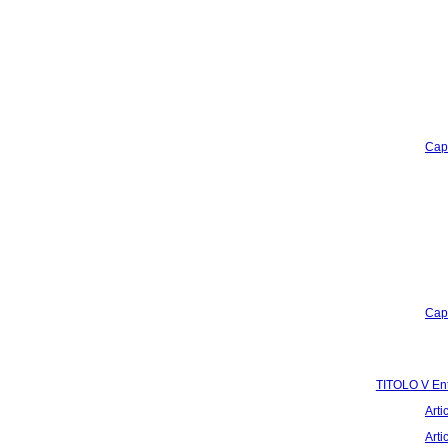
Capo
Capo
TITOLO V Ente
Arti
Arti