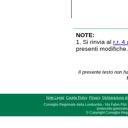
NOTE:
1. Si rinvia al
r.r. 
presenti modifiche
Il presente testo non ha
Note Legali
Cookie Policy
Privacy
Dichiarazione di 
Consiglio Regionale della Lombardia - Via Fabio Filzi
protocollo.generale
© Copyright Consiglio Region