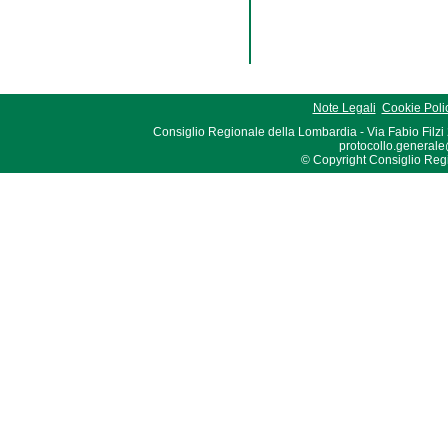
Note Legali
Cookie Poli
Consiglio Regionale della Lombardia - Via Fabio Filzi
protocollo.generale
© Copyright Consiglio Region