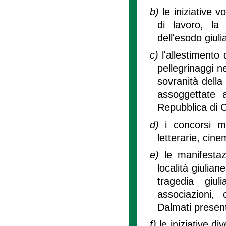
b)
le iniziative v
di lavoro, la
dell'esodo giul
c)
l'allestimento
pellegrinaggi n
sovranità della 
assoggettate a
Repubblica di C
d)
i concorsi m
letterarie, cine
e)
le manifestaz
località giulian
tragedia giul
associazioni,
Dalmati present
f)
le iniziative d