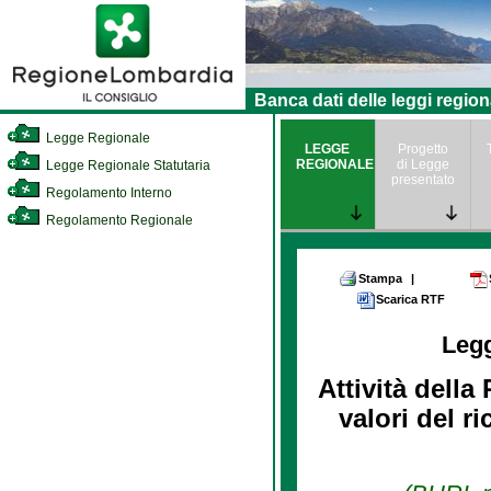
Banca dati delle leggi region
Legge Regionale
LEGGE
Progetto
REGIONALE
di Legge
Legge Regionale Statutaria
presentato
Regolamento Interno
Regolamento Regionale
Stampa
|
Scarica RTF
Leg
Attività dell
valori del r