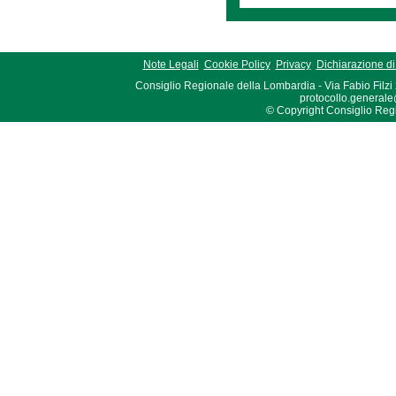
Note Legali
Cookie Policy
Privacy
Dichiarazione di 
Consiglio Regionale della Lombardia - Via Fabio Filzi
protocollo.generale
© Copyright Consiglio Region