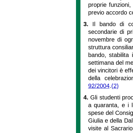
proprie funzioni,
previo accordo co
3.
Il bando di c
secondarie di p
novembre di ogni
struttura consili
bando, stabilita
settimana del me
dei vincitori è ef
della celebrazi
92/2004
.
(2)
4.
Gli studenti pro
a quaranta, e i 
spese del Consigl
Giulia e della Da
visite al Sacrari