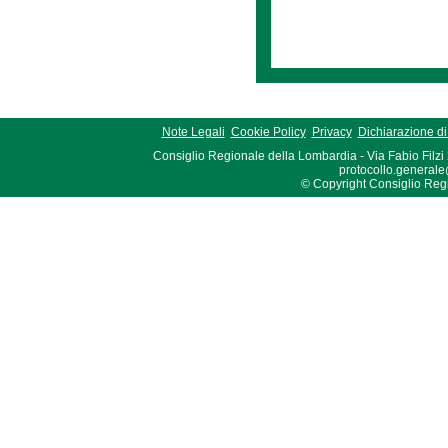
Note Legali
Cookie Policy
Privacy
Dichiarazione di 
Consiglio Regionale della Lombardia - Via Fabio Filzi
protocollo.generale
© Copyright Consiglio Region