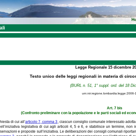
H
ali
Legge Regionale
15 dicembre 2
Testo unico delle leggi regionali in materia di circo
(BURL n. 51, 1° suppl. ord. del 18 D
urn:nir:regione.lombardia:legge:2006-
Art. 7 bis
(Confronto preliminare con la popolazione e le parti sociali ed eco
chiesta di cui all’
articolo 7, comma 3
, ciascun consiglio comunale interessato adotta
l’iniziativa legislativa di cui agli articoli 4, 5 e 6, e stabilisce un termine, non
ervazioni e proposte sull’iniziativa. Le deliberazioni dei consigli comunali riport