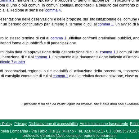
, comma 2
, nonché la proposta o le proposte di denominazione per l’istituzione di 
oni di uno o più comuni in comuni contigui, modificabili a seguito del confronto pre
io alla Regione ai sensi del
comma 4
.
presentazione delle osservazioni e delle proposte, sul sito istituzionale del comune 
er un periodo continuativo pari almeno al termine di cui al
comma 1
, un avviso di 
ro lo stesso termine di cui al
comma 1
, effettua confronti preliminari pubblici, a
teriori forme di pubblicità e di partecipazione.
orni dalla data di approvazione della deliberazione di cui al
comma 1
, i comuni int
liberazione di cui al
comma 1
, unitamente alla documentazione indicata all’articol
rticolo 7 quater
.
i osservazioni regionali sulle modalità di attivazione della procedura, trasmesse
 di consiglio comunale di cui al
comma 1
e della relativa documentazione, ciascun c
Il presente testo non ha valore legale ed ufficiale, che è dato dalla sola pubblicaz
 Policy
Privacy
Dichiarazione di accessibilità
Amministrazione trasparente
Richi
della Lombardia - Via Fabio Filzi 22, Milano - Tel. 02.67482.1 - C.F. 80053570158
protocollo.generale@pec.consiglio.regione.lombardia.it