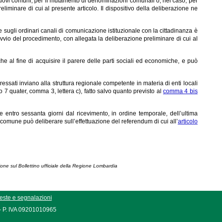
nuovi comuni, per il mutamento di denominazioni comunali o, nel caso, per
liminare di cui al presente articolo. Il dispositivo della deliberazione ne
e sugli ordinari canali di comunicazione istituzionale con la cittadinanza è
avvio del procedimento, con allegata la deliberazione preliminare di cui al
nche al fine di acquisire il parere delle parti sociali ed economiche, e può
eressati inviano alla struttura regionale competente in materia di enti locali
o 7 quater, comma 3, lettera c), fatto salvo quanto previsto al
comma 4 bis
 entro sessanta giorni dal ricevimento, in ordine temporale, dell’ultima
omune può deliberare sull’effettuazione del referendum di cui all’
articolo
ione sul Bollettino ufficiale della Regione Lombardia
este e segnalazioni
 - P. IVA 09201010965