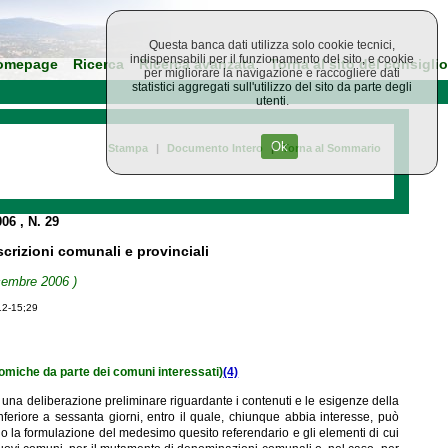
Questa banca dati utilizza solo cookie tecnici,
indispensabili per il funzionamento del sito, e cookie
omepage
Ricerca
Ricerca avanzata
Torna al sito del consiglio
per migliorare la navigazione e raccogliere dati
statistici aggregati sull'utilizzo del sito da parte degli
utenti.
Ok
Stampa
|
Documento Intero
|
Torna al Sommario
006
, N. 29
scrizioni comunali e provinciali
icembre 2006 )
12-15;29
nomiche da parte dei comuni interessati)
(4)
 una deliberazione preliminare riguardante i contenuti e le esigenze della
 inferiore a sessanta giorni, entro il quale, chiunque abbia interesse, può
ano la formulazione del medesimo quesito referendario e gli elementi di cui