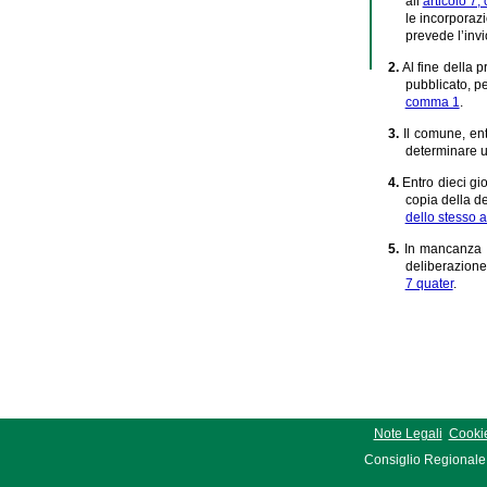
all’
articolo 7
le incorporazi
prevede l’inv
2.
Al fine della 
pubblicato, p
comma 1
.
3.
Il comune, ent
determinare ul
4.
Entro dieci gi
copia della de
dello stesso a
5.
In mancanza d
deliberazione
7 quater
.
Note Legali
Cookie
Consiglio Regionale 