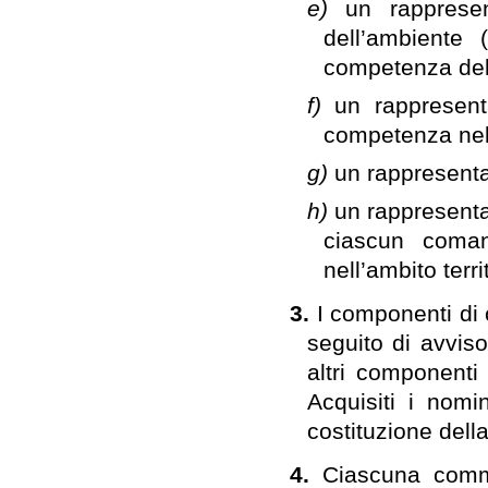
e)
un rappresen
dell’ambiente 
competenza dell
f)
un rappresent
competenza nel c
g)
un rappresentan
h)
un rappresenta
ciascun coman
nell’ambito terr
3.
I componenti di 
seguito di avvis
altri componenti 
Acquisiti i nomin
costituzione del
4.
Ciascuna commi