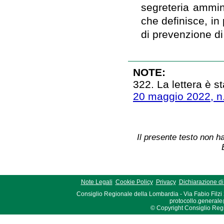
segreteria ammin
che definisce, in 
di prevenzione di 
NOTE:
322. La lettera è st
20 maggio 2022, n
Il presente testo non ha
Note Legali
Cookie Policy
Privacy
Dichiarazione di 
Consiglio Regionale della Lombardia - Via Fabio Filzi
protocollo.generale
© Copyright Consiglio Region