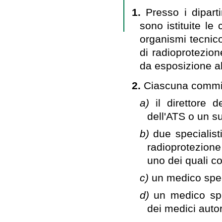
1.
Presso i dipart
sono istituite le
organismi tecnico
di radioprotezion
da esposizione all
2.
Ciascuna commi
a)
il direttore 
dell'ATS o un s
b)
due specialisti
radioprotezione 
uno dei quali co
c)
un medico spec
d)
un medico spec
dei medici autori