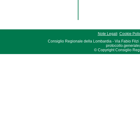
Note Legali
Cookie Poli
Consiglio Regionale della Lombardia - Via Fabio Filzi
protocollo.generale
© Copyright Consiglio Region