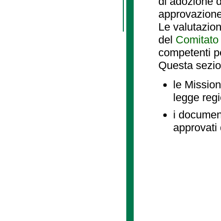
di adozione d
approvazione
Le valutazio
del
Comitato 
competenti p
Questa sezio
le Mission
legge reg
i document
approvati 