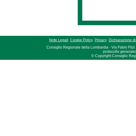
Note Legali
Cookie Policy
Privacy
Dichiarazione di 
Consiglio Regionale della Lombardia - Via Fabio Filzi
protocollo.generale
© Copyright Consiglio Region